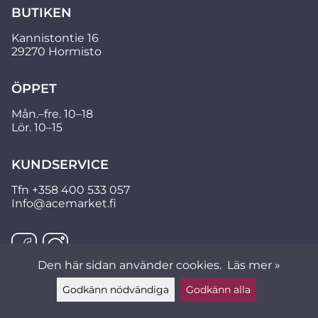
BUTIKEN
Kannistontie 16
29270 Hormisto
ÖPPET
Mån.–fre. 10–18
Lör. 10–15
KUNDSERVICE
Tfn
+358 400 533 057
Info@acemarket.fi
Den här sidan använder cookies.
Läs mer »
Godkänn nödvändiga
Godkänn alla
Lämna ett meddelande ▲