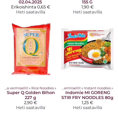
02.04.2025
155 G
Erikoishinta
0,65 €
1,90 €
Heti saatavilla
Heti saatavilla
Nuudelit ja vermisellit
Tuotteet
‪»
Rice Noodles
‪»
‪»
Nuudelit ja vermisellit
‪»
Instant noodles
‪»
Super Q
Golden Bihon
Indomie
MI GORENG
227 g
STIR FRY NOODLES 80g
2,90 €
1,25 €
Heti saatavilla
Heti saatavilla