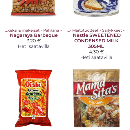
Sipsit & keksi & makeiset
‪»
Pähkinä
Tuotteet
‪»
‪»
Maitotuotteet
‪»
Säilykkeet
‪»
Nagaraya
Barbeque
Nestle
SWEETENED
3,20 €
CONDENSED MILK
Heti saatavilla
305ML
4,30 €
Heti saatavilla