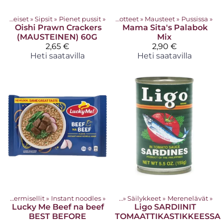
Sipsit & keksi & makeiset
‪»
Sipsit
‪»
Pienet pussit
‪»
Tuotteet
‪»
Mausteet
‪»
Pussissa
‪»
Oishi
Prawn Crackers
Mama Sita's
Palabok
(MAUSTEINEN) 60G
Mix
2,65 €
2,90 €
Heti saatavilla
Heti saatavilla
Nuudelit ja vermisellit
‪»
Instant noodles
Tuotteet
‪»
‪»
Säilykkeet
‪»
Merenelävät
‪»
Lucky Me
Beef na beef
Ligo
SARDIINIT
BEST BEFORE
TOMAATTIKASTIKKEESSA