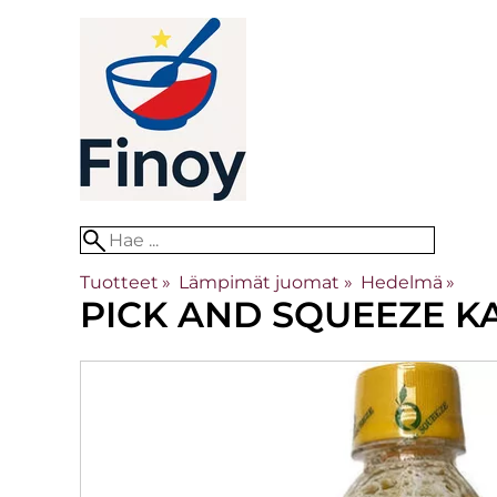
Tuotteet
‪»
Lämpimät juomat
‪»
Hedelmä
‪»
PICK AND SQUEEZE
K