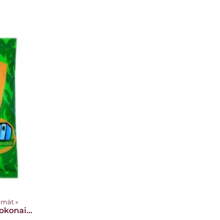
lmät
‪»
Pakastettu kokonainen höyrytetty banaani (Saba) 454.5g