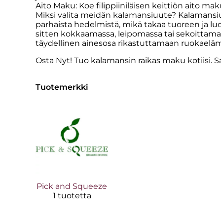
Aito Maku: Koe filippiiniläisen keittiön aito mak
Miksi valita meidän kalamansiuute? Kalamans
parhaista hedelmistä, mikä takaa tuoreen ja lu
sitten kokkaamassa, leipomassa tai sekoittama
täydellinen ainesosa rikastuttamaan ruokaeläm
Osta Nyt! Tuo kalamansin raikas maku kotiisi. Sa
Tuotemerkki
Pick and Squeeze
1 tuotetta