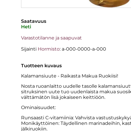
Saatavuus
Heti
Varastotilanne ja saapuvat
Sijainti
Hormisto
: a-000-0000-a-000
Tuotteen kuvaus
Kalamansiuute - Raikasta Makua Ruokiisi!
Nosta ruoanlaitto uudelle tasolle kalamansiuutt
sitruksinen uute tuo uudenlaista makua suosikk
välttämätön lisä jokaiseen keittiöön.
Ominaisuudet:
Runsaasti C-vitamiinia: Vahvista vastustuskykyäs
Monikäyttöinen: Täydellinen marinadeihin, kasti
jälkiruokiin.