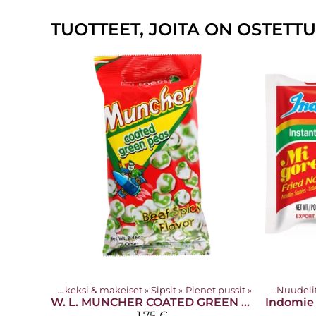
TUOTTEET, JOITA ON OSTETT
tteet
‪»
Sipsit & keksi & makeiset
‪»
Sipsit
‪»
Pienet pussit
Tuotteet
‪»
‪»
Nuudelit
W. L.
MUNCHER COATED GREEN PEAS (BEEF SPICY FLAVOR) 70G
Indomie
1,75 €