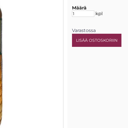
Määrä
kpl
Varastossa