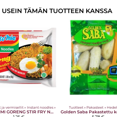
U USEIN TÄMÄN TUOTTEEN KANSSA
 ja vermisellit
‪»
Instant noodles
‪»
Tuotteet
‪»
Pakasteet
‪»
Hede
MI GORENG STIR FRY NOODLES 80g
Golden Saba
1,25 €
5,78 €