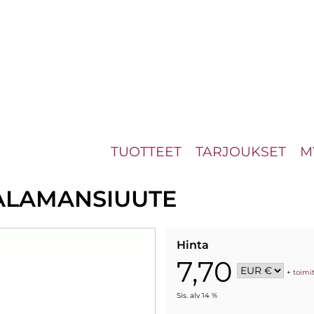
TUOTTEET
TARJOUKSET
M
ALAMANSIUUTE
Hinta
7,70
+
toimi
Sis. alv 14 %