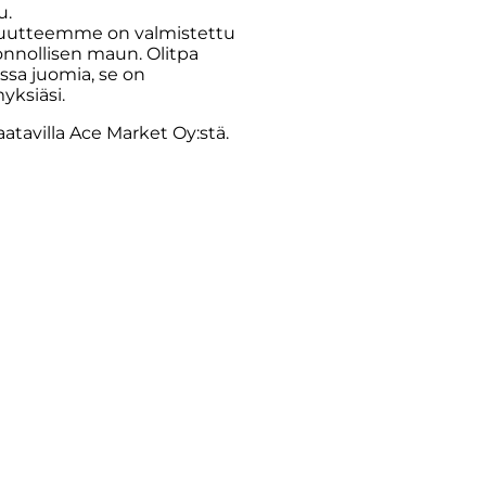
u.
iuutteemme on valmistettu
onnollisen maun. Olitpa
ssa juomia, se on
yksiäsi.
atavilla Ace Market Oy:stä.