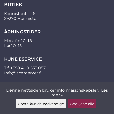
BUTIKK
Kannistontie 16
29270 Hormisto
ÅPNINGSTIDER
Man–fre 10–18
Lør 10–15
KUNDESERVICE
Tlf.
+358 400 533 057
Info@acemarket.fi
Denne nettsiden bruker informasjonskapsler.
Les
mer »
Godta kun de nødvendige
Godkjenn alle
Legg igjen en beskjed ▲